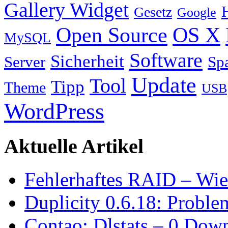
Gallery Widget
Gesetz
Google
Open Source
OS X
MySQL
Software
Sicherheit
Server
Sp
Update
Tool
Tipp
Theme
USB
WordPress
Aktuelle Artikel
Fehlerhaftes RAID – Wie
Duplicity 0.6.18: Proble
Contao: Dlstats – 0 Dow