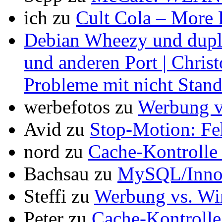
ich
zu
Cult Cola – More
Debian Wheezy und dupli
und anderen Port | Chris
Probleme mit nicht Stan
werbefotos
zu
Werbung vs
Avid
zu
Stop-Motion: F
nord
zu
Cache-Kontrolle 
Bachsau
zu
MySQL/InnoD
Steffi
zu
Werbung vs. Wir
Peter
zu
Cache-Kontrolle