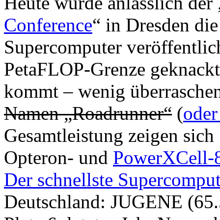
Heute wurde anlässlich der 
Conference
“ in Dresden di
Supercomputer veröffentlic
PetaFLOP-Grenze geknackt
kommt – wenig überrasche
Namen „Roadrunner“
(
oder
Gesamtleistung zeigen sich
Opteron- und
PowerXCell-
Der schnellste Supercomput
Deutschland: JUGENE (65.