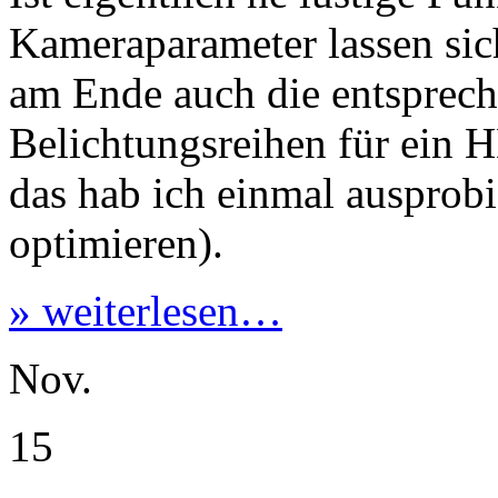
Belichtungsreihen für ein 
das hab ich einmal ausprobie
optimieren).
» weiterlesen…
Nov.
15
Notiz an mich – Teil I
Kategorie(n):
Photographie