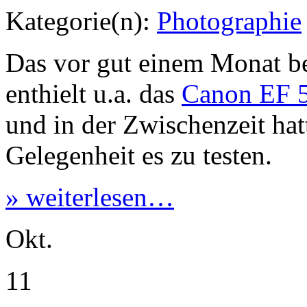
Okt.
11
Amazon Paket
Kategorie(n):
Photographie
Die endgültige
Entscheidun
nun werden soll
ist noch nic
gewisse Vorentscheidung un
Gestern zusammen. Irgendwi