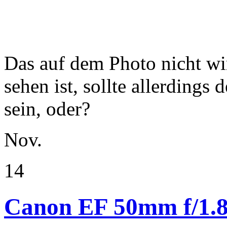
14
Canon EF 50mm f/1.8
Kategorie(n):
Photographie
Das vor gut einem Monat be
enthielt u.a. das
Canon EF 5
und in der Zwischenzeit hat
Gelegenheit es zu testen.
» weiterlesen…