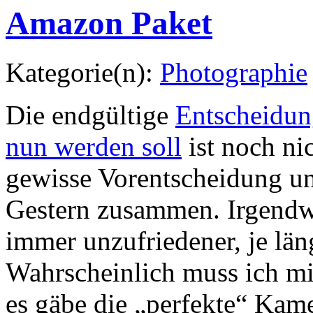
immer unzufriedener, je lä
Wahrscheinlich muss ich mi
es gäbe die „perfekte“ Kame
Zwecke am besten passende
» weiterlesen…
Sep.
22
Tierische Schnappsch