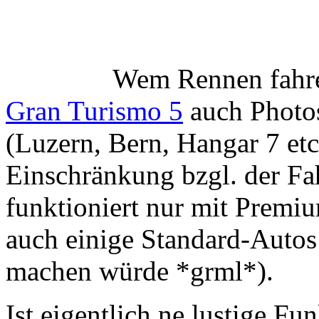
Turismo 5
auch Photos an v
Bern, Hangar 7 etc.) schies
bzgl. der Fahrzeuge gibt es 
Premium Modellen (es hat d
Autos von denen ich gerne
*grml*).
Ist eigentlich ne lustige Fun
Kameraparameter lassen sich
am Ende auch die entsprec