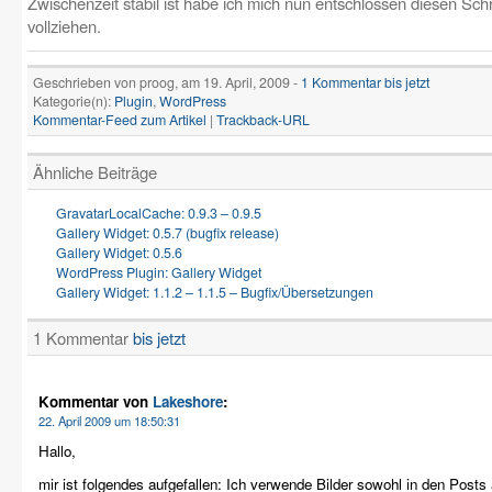
Zwischenzeit stabil ist habe ich mich nun entschlossen diesen Schr
vollziehen.
Geschrieben von proog, am 19. April, 2009 -
1 Kommentar
bis jetzt
Kategorie(n):
Plugin
,
WordPress
Kommentar-Feed zum Artikel
|
Trackback-URL
Ähnliche
Beiträge
GravatarLocalCache: 0.9.3 – 0.9.5
Gallery Widget: 0.5.7 (bugfix release)
Gallery Widget: 0.5.6
WordPress Plugin: Gallery Widget
Gallery Widget: 1.1.2 – 1.1.5 – Bugfix/Übersetzungen
1 Kommentar
bis jetzt
Kommentar von
Lakeshore
:
22. April 2009 um 18:50:31
Hallo,
mir ist folgendes aufgefallen: Ich verwende Bilder sowohl in den Posts 