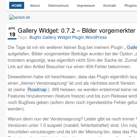
HOME
About
Datenschutz
Impressum
Kontakt
Plugins
APR.
Gallery Widget: 0.7.2 – Bilder vorgemerkter
19
Tags:
Bugfix
,
Gallery Widget
,
Plugin
,
WordPress
Die Tage ist mir ein weiterer kleiner Bug bei meinem Plugin „
Gall
aufgefallen. Bilder vorgemerkter Beiträge wurden bei der Option „
trotzdem angezeigt, was eigentlich nicht Sinn der Sache ist. Zuma
Link auf den Artikel Besucher nur einen 404-Fehler bekommen.
Desweiteren habe ich beschlossen, dass das Plugin eigentlich taug
einen „kleinen Versionssprung“ ist und als nächstes somit Version 
ist (siehe
Roadmap
). Will heissen, es werden ersteinmal keine n
Features hinzukommen (feature freeze) und bis zum Release wird
noch Bugfixes geben (sofern denn noch irgendwelche Fehler gef
werden).
Warum denn nun der Versionssprung? Leider gibt es noch immer 
Versionen unter 1.0 suspekt (instabil, fehlerbehaftet) sind. Um mö
Vorurteilen vorzubeugen und da ich der Meinung bin, dass das Plu