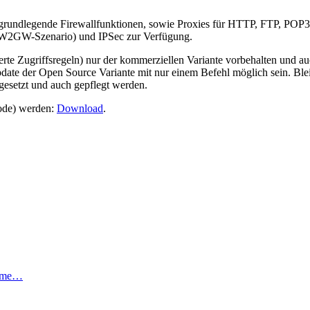
t grundlegende Firewallfunktionen, sowie Proxies für HTTP, FTP, POP
W2GW-Szenario) und IPSec zur Verfügung.
erte Zugriffsregeln) nur der kommerziellen Variante vorbehalten und a
pdate der Open Source Variante mit nur einem Befehl möglich sein. Bl
esetzt und auch gepflegt werden.
code) werden:
Download
.
amme…