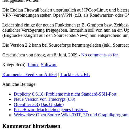
fertiggestellt worden.
Die Endian Firewall basiert ursprünglich auf IPCop/Linux und biete
VPN-Verbindungen stehen OpenVPN (z.B. als Roadwarrior- oder G
Leider sind einige der neuen Funktionen (z.B. Gruppen bzw. Zeitbasi
deutlicher Verzögerung freigegeben. Immerhin soll von nun an ein U
(Bugtracker/Zugriff auf den Sourcecode/News) nun entsprechend umg
Die Version 2.2 kann bei Sourceforge heruntergeladen (inkl. Source
Geschrieben von proog, am 6. Juni, 2009 -
No comments
so far
Kategorie(n):
Linux
,
Software
Kommentar-Feed zum Artikel
|
Trackback-URL
Ähnliche
Beiträge
Duplicity 0.6.18: Probleme mit nicht Standard-SSH-Port
Neue Version von Truecrypt (6.0)
Openfiler 2.3 (Das Update)
PosteRazor: Mach dein eigenes Poster…
Webweites: Open Source Wikis/DTP, 3D und Graphikprogr
Kommentar
hinterlassen