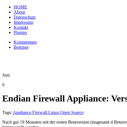
HOME
About
Datenschutz
Impressum
Kontakt
Plugins
Kommentare
Beiträge
Juni
6
Endian Firewall Appliance: Ver
Tags:
Appliance
,
Firewall
,
Linux
,
Open Source
Nach gut 19 Monaten seit der ersten Betaversion (insgesamt 4 Betave