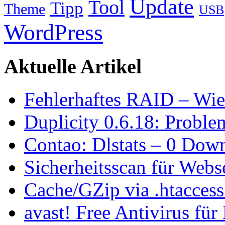
Update
Tool
Tipp
Theme
USB
WordPress
Aktuelle Artikel
Fehlerhaftes RAID – Wie
Duplicity 0.6.18: Proble
Contao: Dlstats – 0 Dow
Sicherheitsscan für Webs
Cache/GZip via .htacces
avast! Free Antivirus für