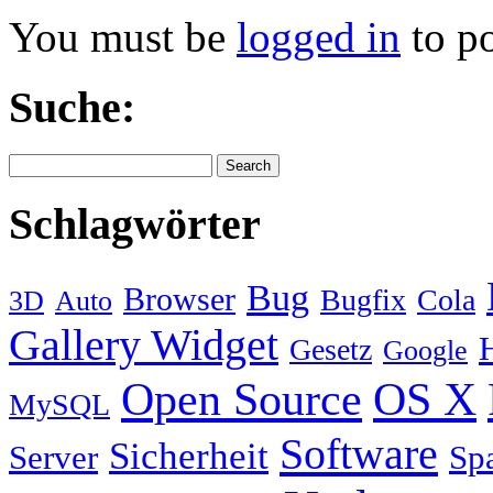
You must be
logged in
to p
Suche:
Schlagwörter
Bug
Browser
Bugfix
Cola
3D
Auto
Gallery Widget
Gesetz
Google
Open Source
OS X
MySQL
Software
Sicherheit
Server
Sp