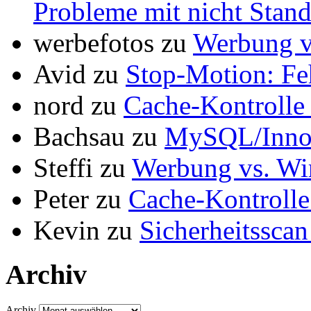
Probleme mit nicht Stan
werbefotos
zu
Werbung vs
Avid
zu
Stop-Motion: F
nord
zu
Cache-Kontrolle 
Bachsau
zu
MySQL/InnoD
Steffi
zu
Werbung vs. Wir
Peter
zu
Cache-Kontrolle
Kevin
zu
Sicherheitsscan
Archiv
Archiv