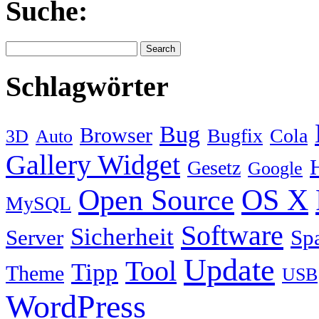
Suche:
Schlagwörter
Bug
Browser
Bugfix
Cola
3D
Auto
Gallery Widget
Gesetz
Google
Open Source
OS X
MySQL
Software
Sicherheit
Server
Sp
Update
Tool
Tipp
Theme
USB
WordPress