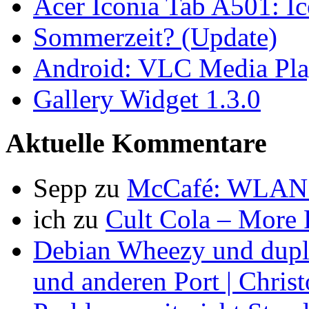
und anderen Port | Chris
Probleme mit nicht Stan
werbefotos
zu
Werbung vs
Avid
zu
Stop-Motion: F
nord
zu
Cache-Kontrolle 
Bachsau
zu
MySQL/InnoD
Steffi
zu
Werbung vs. Wir
Peter
zu
Cache-Kontrolle
Kevin
zu
Sicherheitsscan