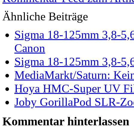
Kommentar
hinterlassen
You must be
logged in
to p
Suche:
Schlagwörter
Bug
Browser
Bugfix
Cola
3D
Auto
Gallery Widget
Gesetz
Google
Open Source
OS X
MySQL