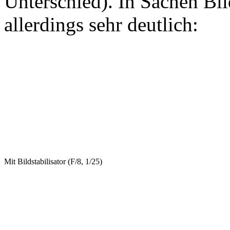
Unterschied). In Sachen Bi
allerdings sehr deutlich:
Mit Bildstabilisator (F/8, 1/25)
Ohne Bildstabilisator (F/8, 1/25)
Irgendwie frage ich mich, 
konnte :)
Geschrieben von proog, am 
so far