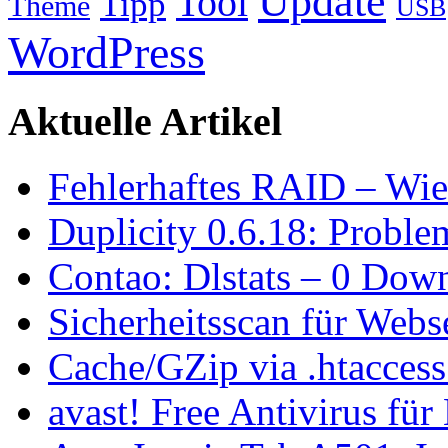
avast! Free Antivirus für
Acer Iconia Tab A501: 
Sommerzeit? (Update)
Android: VLC Media Pla
Gallery Widget 1.3.0
Aktuelle Kommentare
Sepp
zu
McCafé: WLAN 
ich
zu
Cult Cola – More
Debian Wheezy und dupli