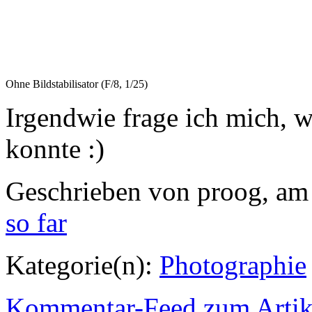
Kategorie(n):
Photographie
Kommentar-Feed zum Artik
Ähnliche
Beiträge
Sigma 18-125mm 3,8-5,
Canon
Sigma 18-125mm 3,8-5,
MediaMarkt/Saturn: Kein
Hoya HMC-Super UV Filt
Joby GorillaPod SLR-Z