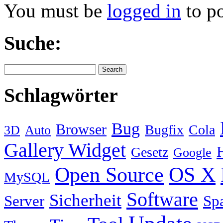
Software
Sicherheit
Server
Sp
Update
Tool
Tipp
Theme
USB
WordPress
Aktuelle Artikel
Fehlerhaftes RAID – Wie
Duplicity 0.6.18: Proble
Contao: Dlstats – 0 Dow
Sicherheitsscan für Webs
Cache/GZip via .htacces