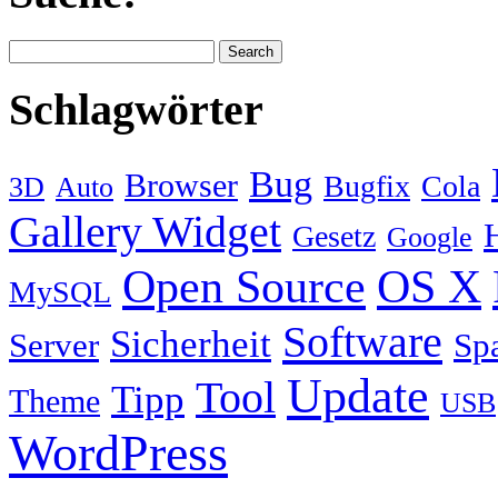
Schlagwörter
Bug
Browser
Bugfix
Cola
3D
Auto
Gallery Widget
Gesetz
Google
Open Source
OS X
MySQL
Software
Sicherheit
Server
Sp
Update
Tool
Tipp
Theme
USB
WordPress