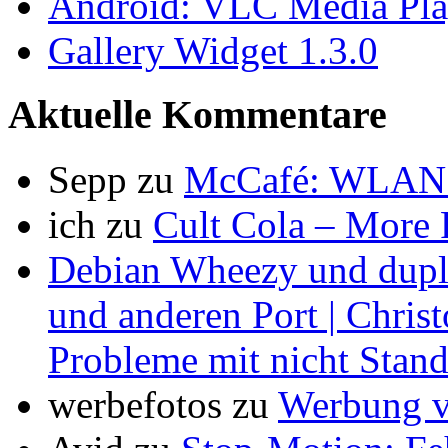
Android: VLC Media Pla
Gallery Widget 1.3.0
Aktuelle Kommentare
Sepp
zu
McCafé: WLAN 
ich
zu
Cult Cola – More
Debian Wheezy und dupli
und anderen Port | Chris
Probleme mit nicht Stan
werbefotos
zu
Werbung vs